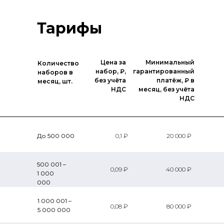
Тарифы
Цена за
Минимальный
Количество
набор, ₽,
гарантированный
наборов в
без учёта
платёж, ₽ в
месяц, шт.
НДС
месяц, без учёта
НДС
До 500 000
0,1 ₽
20 000 ₽
500 001 –
0,09 ₽
40 000 ₽
1 000
000
1 000 001 –
0,08 ₽
80 000 ₽
5 000 000