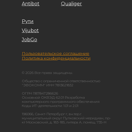
Antibot
Qualiger
Рути
Vijubot
JobGo
Пользовательское соглашение
Политика конфиденциальности
© 2026 Все права защищены.
Общество с ограниченной ответственностью
"ЭВОКОММ" ИНН 7813621832
ОГРН 1187847286626
Основной ОКВЭД: 62.01 Разработка
компьютерного программного обеспечения
Коды ИТ-деятельности: 1.01 и 2.01
196066, Санкт-Петербург г, вн.тер.г.
муниципальный округ Пулковский меридиан, пр-
кт Московский, д. 183-185, литера А, помещ. 735-Н